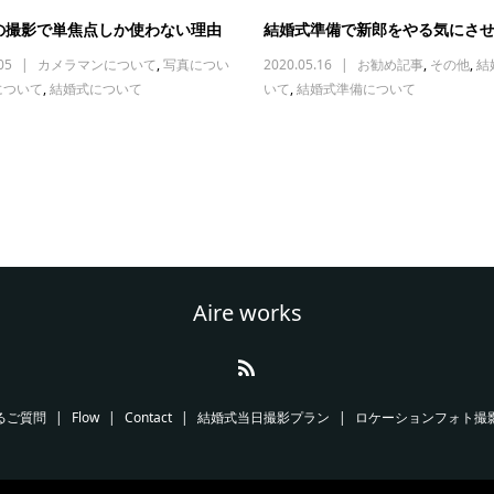
の撮影で単焦点しか使わない理由
結婚式準備で新郎をやる気にさ
05
カメラマンについて
,
写真につい
2020.05.16
お勧め記事
,
その他
,
結
について
,
結婚式について
いて
,
結婚式準備について
Aire works
るご質問
Flow
Contact
結婚式当日撮影プラン
ロケーションフォト撮