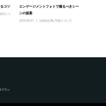
せるコツ
エンゲージメントフォトで撮るべきシー
ンの提案
婚式につ
2020.08.01
お勧め記事
,
写真について
影プラン