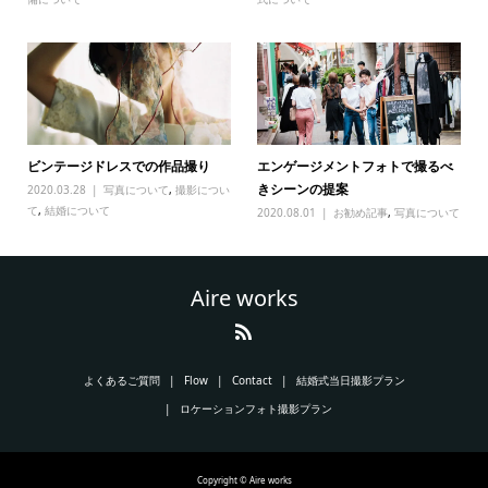
ビンテージドレスでの作品撮り
エンゲージメントフォトで撮るべ
きシーンの提案
2020.03.28
写真について
,
撮影につい
て
,
結婚について
2020.08.01
お勧め記事
,
写真について
Aire works
よくあるご質問
Flow
Contact
結婚式当日撮影プラン
ロケーションフォト撮影プラン
Copyright © Aire works