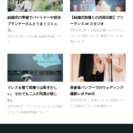
結婚式の準備でパートナーや担当
【結婚式前撮りの内容比較】フリ
プランナーさんとうまくコミュ
ーランス or スタジオ
ニ...
2020.05.28
お勧め記事
,
カメラマンに
ついて
,
写真について
,
撮影について
,
結
2021.01.03
その他
,
結婚式準備につい
婚について
て
ドレスを着て前撮りは恥ずかし
表参道バンブーでのウェディング
い。それでも二人の写真が欲し
撮影レポ Part3
い。
2020.08.18
写真について
,
式場につい
て
,
結婚式について
,
結婚式レポ
2019.09.27
カメラマンについて
,
撮影
について
,
結婚式準備について