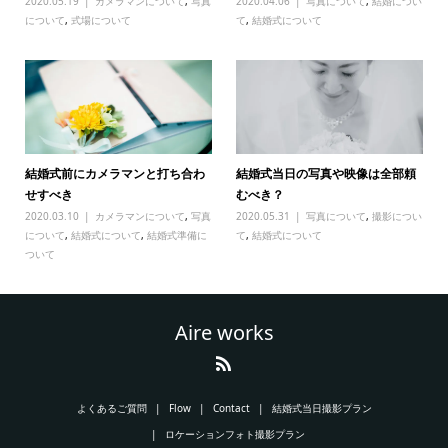
2020.05.19
カメラマンについて
,
写真
2020.04.06
写真について
,
結婚につい
について
,
式場について
て
,
結婚式について
結婚式前にカメラマンと打ち合わ
結婚式当日の写真や映像は全部頼
せすべき
むべき？
2020.03.10
カメラマンについて
,
写真
2020.05.31
写真について
,
撮影につい
について
,
結婚式について
,
結婚式準備に
て
,
結婚式について
ついて
Aire works
よくあるご質問
Flow
Contact
結婚式当日撮影プラン
ロケーションフォト撮影プラン