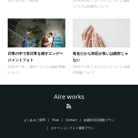
2021.02.05
未分類
2019.09.30
カメラマンについて
,
撮影
について
,
結婚式について
日常の中で非日常を残すエンゲー
有名だから対応が良いは絶対じゃ
ジメントフォト
ない
2020.07.24
撮影について
,
結婚式準備
2020.11.04
カメラマンについて
,
結婚
について
式準備について
Aire works
よくあるご質問
Flow
Contact
結婚式当日撮影プラン
ロケーションフォト撮影プラン