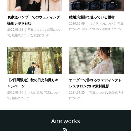
表参道バンブーでのウェディング
結婚式撮影で使っている機材
撮影レポ Part3
2020.03.09
カメラマンについて
,
写真
について
,
撮影について
,
結婚式について
2020.08.18
写真について
,
式場につい
て
,
結婚式について
,
結婚式レポ
【2日間限定】秋の日光前撮りキ
オーダーで作れるウェディングド
ャンペーン
レスサロンのHP素材撮影
2023.08.11
お勧め記事
,
写真につい
2021.01.25
写真について
,
結婚式準備
て
,
撮影について
について
Aire works