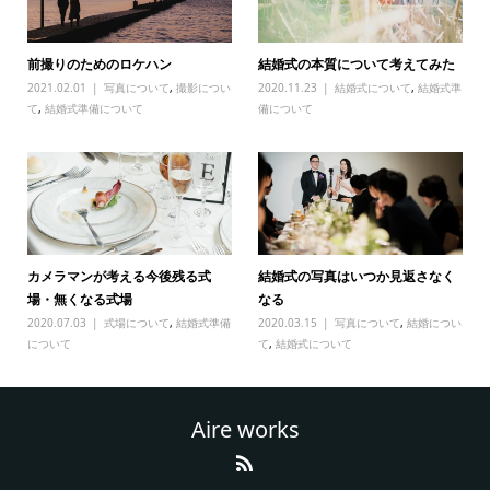
前撮りのためのロケハン
結婚式の本質について考えてみた
2021.02.01
写真について
,
撮影につい
2020.11.23
結婚式について
,
結婚式準
て
,
結婚式準備について
備について
カメラマンが考える今後残る式
結婚式の写真はいつか見返さなく
場・無くなる式場
なる
2020.07.03
式場について
,
結婚式準備
2020.03.15
写真について
,
結婚につい
について
て
,
結婚式について
Aire works