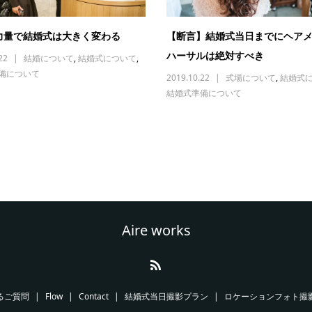
力量で結婚式は大きく変わる
【断言】結婚式当日までにヘア
ハーサルは絶対すべき
22
結婚について
,
結婚式について
,
備について
2019.10.22
式場について
,
結婚式
結婚式準備について
Aire works
るご質問
Flow
Contact
結婚式当日撮影プラン
ロケーションフォト撮