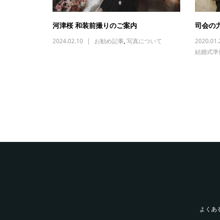
河津桜 和装前撮りのご案内
司会の
2024.02.10
お勧め記事
,
写真について
2020.01.
結婚式準
よくあ