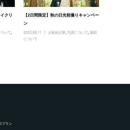
メイクリ
【2日間限定】秋の日光前撮りキャンペー
ン
について
,
2023.08.11
お勧め記事
,
写真について
,
撮影
について
影プラン