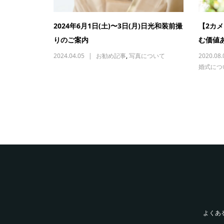
2024年6月1日(土)〜3日(月)日光和装前撮
【2カ
りのご案内
む価値
2024.04.05
お勧め記事
,
写真について
2020.08.
婚式につ
よくあ