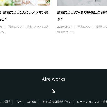
メ】結婚式当日2人にカメラマン頼
結婚式当日の写真や映像は全部
ある？
き？
06
写真について
,
撮影について
,
結
2020.05.31
写真について
,
撮影に
いて
婚式について
Aire works
るご質問
Flow
Contact
結婚式当日撮影プラン
ロケーションフォト撮