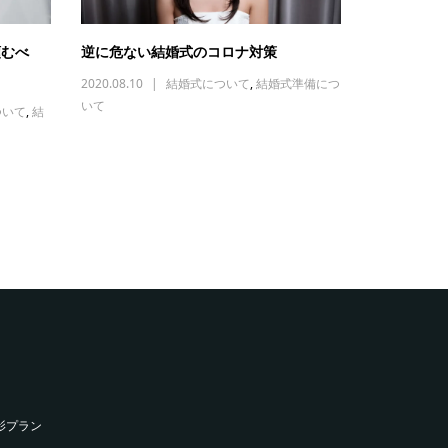
頼むべ
逆に危ない結婚式のコロナ対策
2020.08.10
結婚式について
,
結婚式準備につ
いて
ついて
,
結
影プラン