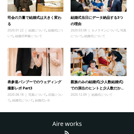
司会の力量で結婚式は大きく変わ
結婚式当日にデータ納品する3つ
る
の理由
2020.01.22
結婚について
,
結婚式につ
2020.03.08
カメラマンについて
,
写真
いて
,
結婚式準備について
について
,
結婚式について
表参道バンブーでのウェディング
親族のみの結婚式(少人数結婚式)
撮影レポ Part3
での演出のヒントと少人数だか...
2020.08.18
写真について
,
式場につい
2020.12.09
結婚式について
て
,
結婚式について
,
結婚式レポ
Aire works