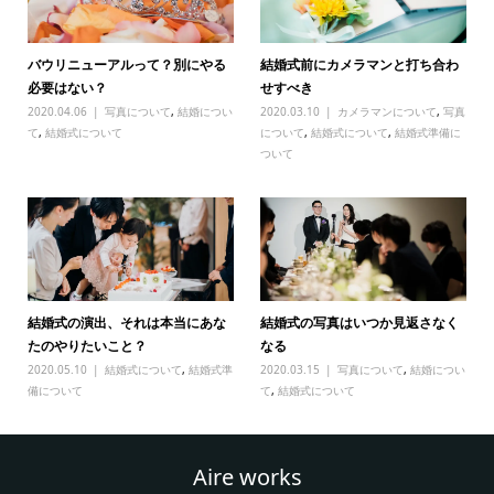
バウリニューアルって？別にやる
結婚式前にカメラマンと打ち合わ
必要はない？
せすべき
2020.04.06
写真について
,
結婚につい
2020.03.10
カメラマンについて
,
写真
て
,
結婚式について
について
,
結婚式について
,
結婚式準備に
ついて
結婚式の演出、それは本当にあな
結婚式の写真はいつか見返さなく
たのやりたいこと？
なる
2020.05.10
結婚式について
,
結婚式準
2020.03.15
写真について
,
結婚につい
備について
て
,
結婚式について
Aire works