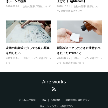
きシーンの提案
上げる【Lightroom】
2020.08.01
お勧め記事
,
写真について
2020.10.11
お勧め記事
,
撮影につい
て
,
結婚式準備について
友達の結婚式で少しでも良い写真
新郎がメイクしたときに注意すべ
を残したい
きたった1つのこと
2019.10.06
撮影について
,
結婚式につ
2020.04.25
撮影について
,
結婚式につ
いて
いて
,
結婚式準備について
Aire works
よくあるご質問
Flow
Contact
結婚式当日撮影プラン
ロケーションフォト撮影プラン