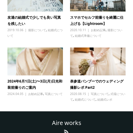
友達の結婚式で少しでも良い写真
スマホでセルフ前撮りを綺麗に仕
を残したい
上げる【Lightroom】
2019.10.06
撮影について
,
結婚式につ
2020.10.11
お勧め記事
,
撮影につい
いて
て
,
結婚式準備について
2024年6月1日(土)〜3日(月)日光和
表参道バンブーでのウェディング
装前撮りのご案内
撮影レポ Part2
2024.04.05
お勧め記事
,
写真について
2020.08.15
写真について
,
式場につい
て
,
結婚式について
,
結婚式レポ
Aire works