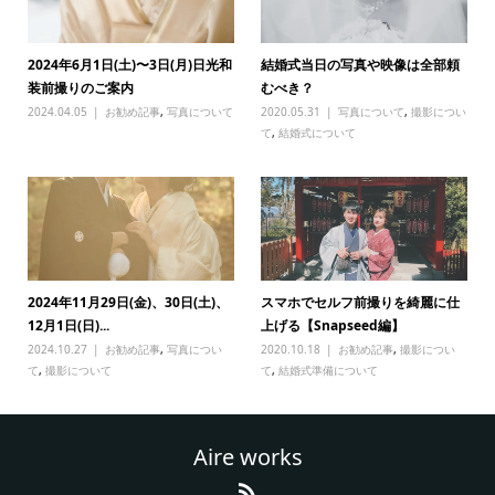
2024年6月1日(土)〜3日(月)日光和
結婚式当日の写真や映像は全部頼
装前撮りのご案内
むべき？
2024.04.05
お勧め記事
,
写真について
2020.05.31
写真について
,
撮影につい
て
,
結婚式について
2024年11月29日(金)、30日(土)、
スマホでセルフ前撮りを綺麗に仕
12月1日(日)...
上げる【Snapseed編】
2024.10.27
お勧め記事
,
写真につい
2020.10.18
お勧め記事
,
撮影につい
て
,
撮影について
て
,
結婚式準備について
Aire works