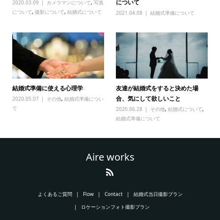
について
2020.03.09
カメラマンについて
,
写真
について
,
撮影について
,
結婚式について
2021.04.08
結婚式準備について
結婚式準備に使える心理学
友達が結婚式をすると決めた場
合、気にして欲しいこと
2020.05.07
その他
,
結婚式準備につい
て
2020.06.28
その他
,
結婚式について
,
結婚式準備について
Aire works
よくあるご質問
Flow
Contact
結婚式当日撮影プラン
ロケーションフォト撮影プラン