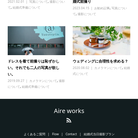
婚式前撮り
2021.02.01
写真について
,
撮影につい
て
,
結婚式準備について
2023.04.15
お勧め記事
,
写真につい
て
,
撮影について
ドレスを着て前撮りは恥ずかし
ウェディングに合理性を求める？
い。それでも二人の写真が欲し
2020.08.02
カメラマンについて
,
結婚
い。
式について
2019.09.27
カメラマンについて
,
撮影
について
,
結婚式準備について
Aire works
よくあるご質問
Flow
Contact
結婚式当日撮影プラン