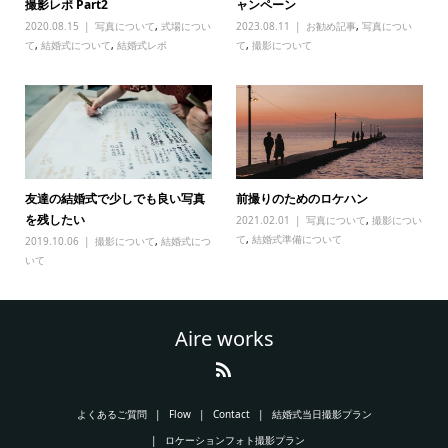
撮影レポ Part2
ャンペーン
2020.08.15
写真について
,
式場につい
2023.08.11
お勧め記事
,
写真につい
て
,
結婚式について
,
結婚式レポ
て
,
撮影について
友達の結婚式で少しでも良い写真
前撮りのためのロケハン
を残したい
2021.02.01
写真について
,
撮影につい
て
,
結婚式準備について
2019.10.06
撮影について
,
結婚式につ
いて
Aire works
よくあるご質問
Flow
Contact
結婚式当日撮影プラン
ロケーションフォト撮影プラン