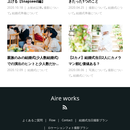
上げる【Snapseed編】
きたった1つのこと
2020.10.18
お勧め記事
,
撮影につい
2020.04.25
撮影について
,
結婚式につ
て
,
結婚式準備について
いて
,
結婚式準備について
親族のみの結婚式(少人数結婚式)
【2カメ】結婚式当日2人にカメラ
での演出のヒントと少人数だか...
マン頼む価値ある？
2020.12.09
結婚式について
2020.08.06
写真について
,
撮影につい
て
,
結婚式について
Aire works
よくあるご質問
Flow
Contact
結婚式当日撮影プラン
ロケーションフォト撮影プラン