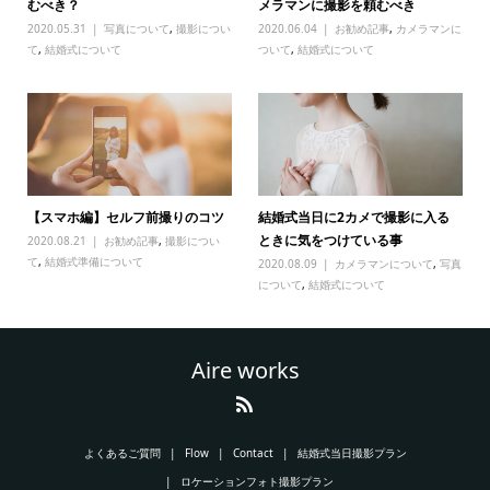
むべき？
メラマンに撮影を頼むべき
2020.05.31
写真について
,
撮影につい
2020.06.04
お勧め記事
,
カメラマンに
て
,
結婚式について
ついて
,
結婚式について
【スマホ編】セルフ前撮りのコツ
結婚式当日に2カメで撮影に入る
ときに気をつけている事
2020.08.21
お勧め記事
,
撮影につい
て
,
結婚式準備について
2020.08.09
カメラマンについて
,
写真
について
,
結婚式について
Aire works
よくあるご質問
Flow
Contact
結婚式当日撮影プラン
ロケーションフォト撮影プラン