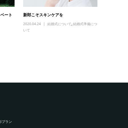
イベート
新郎こそスキンケアを
2020.04.24
結婚式について
,
結婚式準備につ
いて
影プラン