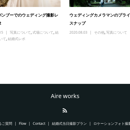
バンブーでのウェディング撮影レ
ウェディングカメラマンのプラ
2
スナップ
15
写真について
,
式場について
,
結
2020.08.03
その他
,
写真について
いて
,
結婚式レポ
Aire works
るご質問
Flow
Contact
結婚式当日撮影プラン
ロケーションフォト撮