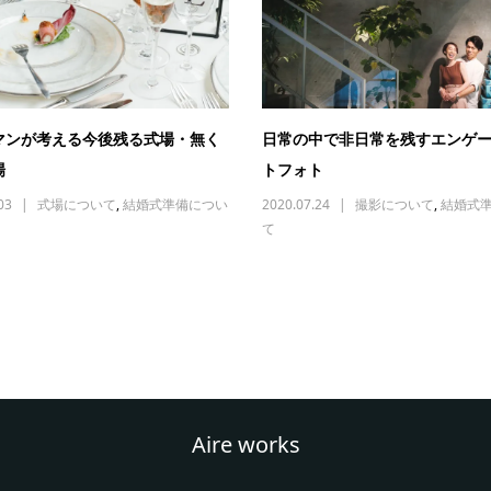
マンが考える今後残る式場・無く
日常の中で非日常を残すエンゲ
場
トフォト
03
式場について
,
結婚式準備につい
2020.07.24
撮影について
,
結婚式
て
Aire works