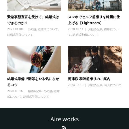
緊急事態宣言を受けて、結婚式は
スマホでセルフ前撮りを綺麗に仕
できるのか？
上げる【Lightroom】
2021.01.08
その他
,
結婚式について
,
2020.10.11
お勧め記事
,
撮影につい
結婚式準備について
て
,
結婚式準備について
結婚式準備で新郎をやる気にさせ
河津桜 和装前撮りのご案内
るコツ
2024.02.10
お勧め記事
,
写真について
2020.05.16
お勧め記事
,
その他
,
結婚
式について
,
結婚式準備について
Aire works