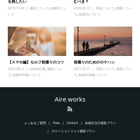
を残したい
むべき？
2019.10.06
撮影について
,
結婚式につ
2020.05.31
写真について
,
撮影につい
いて
て
,
結婚式について
【スマホ編】セルフ前撮りのコツ
前撮りのためのロケハン
2020.08.21
お勧め記事
,
撮影につい
2021.02.01
写真について
,
撮影につい
て
,
結婚式準備について
て
,
結婚式準備について
Aire works
よくあるご質問
Flow
Contact
結婚式当日撮影プラン
ロケーションフォト撮影プラン