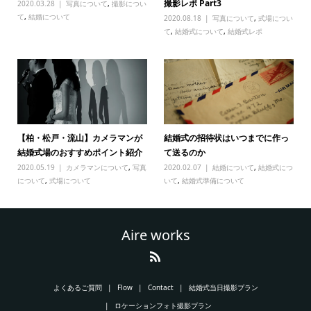
撮影レポ Part3
2020.03.28
写真について
,
撮影につい
て
,
結婚について
2020.08.18
写真について
,
式場につい
て
,
結婚式について
,
結婚式レポ
【柏・松戸・流山】カメラマンが
結婚式の招待状はいつまでに作っ
結婚式場のおすすめポイント紹介
て送るのか
2020.05.19
カメラマンについて
,
写真
2020.02.07
結婚について
,
結婚式につ
について
,
式場について
いて
,
結婚式準備について
Aire works
よくあるご質問
Flow
Contact
結婚式当日撮影プラン
ロケーションフォト撮影プラン