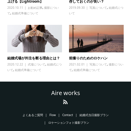
上げる【Lightroom】
存しておくのが良い？
2020.10.11
お勧め記事
,
撮影につい
2019.09.30
写真について
,
結婚式につ
て
,
結婚式準備について
いて
結婚式場が外注を断る理由とは？
前撮りのためのロケハン
2020.12.22
式場について
,
結婚式につ
2021.02.01
写真について
,
撮影につい
いて
,
結婚式準備について
て
,
結婚式準備について
Aire works
よくあるご質問
Flow
Contact
結婚式当日撮影プラン
ロケーションフォト撮影プラン