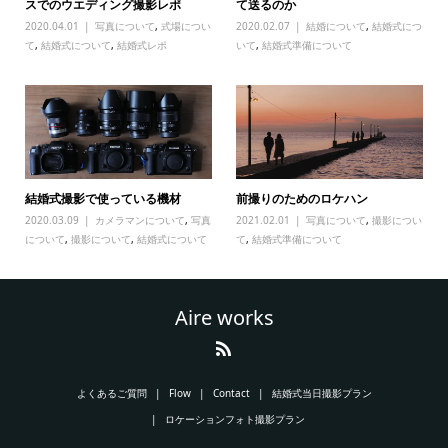
スでのウエディング撮影レポ
て送るのか
2020.04.01
写真について
,
式場につい
2020.02.07
結婚について
,
結婚式につ
て
,
結婚式について
,
結婚式レポ
いて
,
結婚式準備について
結婚式撮影で使っている機材
前撮りのためのロケハン
2020.03.09
カメラマンについて
,
写真
2021.02.01
写真について
,
撮影につい
について
,
撮影について
,
結婚式について
て
,
結婚式準備について
Aire works
よくあるご質問
Flow
Contact
結婚式当日撮影プラン
ロケーションフォト撮影プラン