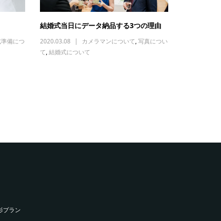
結婚式当日にデータ納品する3つの理由
式準備につ
2020.03.08
カメラマンについて
,
写真につい
て
,
結婚式について
影プラン