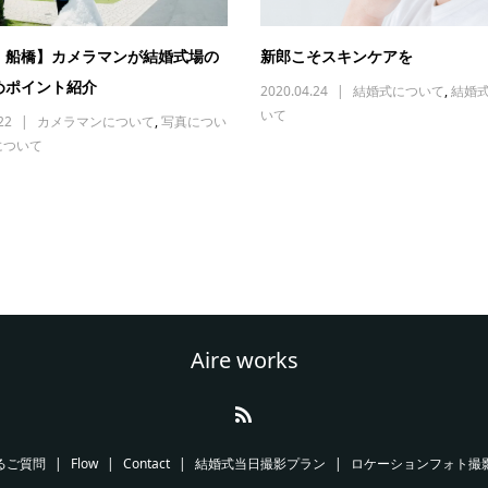
・船橋】カメラマンが結婚式場の
新郎こそスキンケアを
めポイント紹介
2020.04.24
結婚式について
,
結婚
いて
22
カメラマンについて
,
写真につい
について
Aire works
るご質問
Flow
Contact
結婚式当日撮影プラン
ロケーションフォト撮