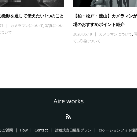
の撮影を通して伝えたい1つのこと
【柏・松戸・流山】カメラマン
場のおすすめポイント紹介
01
カメラマンについて
,
写真につい
について
2020.05.19
カメラマンについて
,
て
,
式場について
Aire works
るご質問
Flow
Contact
結婚式当日撮影プラン
ロケーションフォト撮