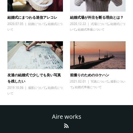
結婚式にまつわる迷信アレコレ
結婚式場が外注を断る理由とは？
2020.07.05
結婚について
,
結婚式につ
2020.12.22
式場について
,
結婚式につ
いて
いて
,
結婚式準備について
友達の結婚式で少しでも良い写真
前撮りのためのロケハン
を残したい
2021.02.01
写真について
,
撮影につい
て
,
結婚式準備について
2019.10.06
撮影について
,
結婚式につ
いて
Aire works