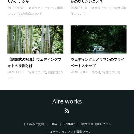
リか、ナシか
たのやりたいこと？
2019.09.30
カメラマンについて
,
撮影
2020.05.10
結婚式について
,
結婚式準
について
,
結婚式について
備について
【結婚式の写真】ウェディングフ
ウェディングカメラマンのプライ
ォトの役割とは
ベートスナップ
2020.11.19
写真について
,
結婚式につ
2020.08.03
その他
,
写真について
いて
Aire works
よくあるご質問
Flow
Contact
結婚式当日撮影プラン
ロケーションフォト撮影プラン