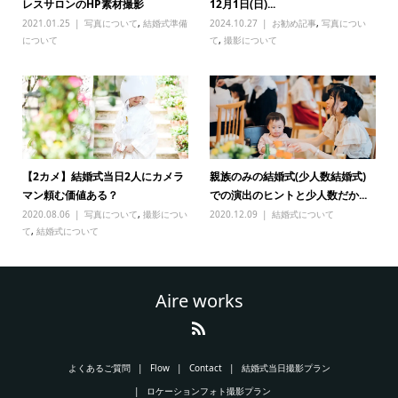
レスサロンのHP素材撮影
12月1日(日)...
2021.01.25
写真について
,
結婚式準備
2024.10.27
お勧め記事
,
写真につい
について
て
,
撮影について
【2カメ】結婚式当日2人にカメラ
親族のみの結婚式(少人数結婚式)
マン頼む価値ある？
での演出のヒントと少人数だか...
2020.08.06
写真について
,
撮影につい
2020.12.09
結婚式について
て
,
結婚式について
Aire works
よくあるご質問
Flow
Contact
結婚式当日撮影プラン
ロケーションフォト撮影プラン