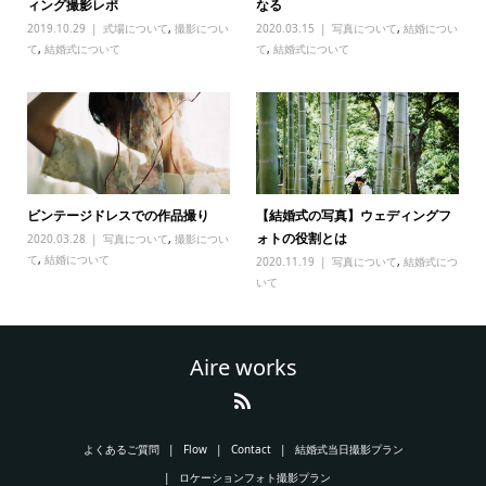
ィング撮影レポ
なる
2019.10.29
式場について
,
撮影につい
2020.03.15
写真について
,
結婚につい
て
,
結婚式について
て
,
結婚式について
ビンテージドレスでの作品撮り
【結婚式の写真】ウェディングフ
ォトの役割とは
2020.03.28
写真について
,
撮影につい
て
,
結婚について
2020.11.19
写真について
,
結婚式につ
いて
Aire works
よくあるご質問
Flow
Contact
結婚式当日撮影プラン
ロケーションフォト撮影プラン