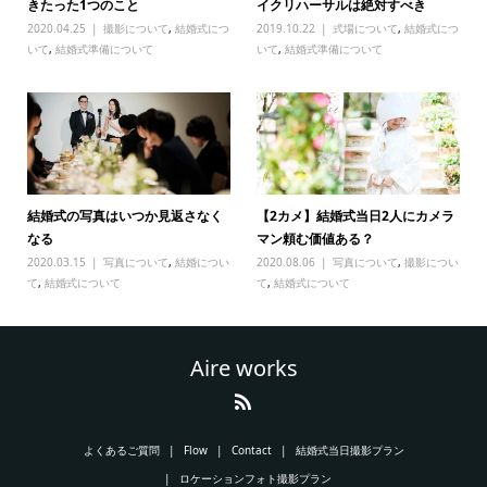
きたった1つのこと
イクリハーサルは絶対すべき
2020.04.25
撮影について
,
結婚式につ
2019.10.22
式場について
,
結婚式につ
いて
,
結婚式準備について
いて
,
結婚式準備について
結婚式の写真はいつか見返さなく
【2カメ】結婚式当日2人にカメラ
なる
マン頼む価値ある？
2020.03.15
写真について
,
結婚につい
2020.08.06
写真について
,
撮影につい
て
,
結婚式について
て
,
結婚式について
Aire works
よくあるご質問
Flow
Contact
結婚式当日撮影プラン
ロケーションフォト撮影プラン