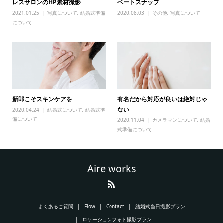
レスサロンのHP素材撮影
ベートスナップ
2021.01.25
写真について
,
結婚式準備
2020.08.03
その他
,
写真について
について
新郎こそスキンケアを
有名だから対応が良いは絶対じゃ
ない
2020.04.24
結婚式について
,
結婚式準
備について
2020.11.04
カメラマンについて
,
結婚
式準備について
Aire works
よくあるご質問
Flow
Contact
結婚式当日撮影プラン
ロケーションフォト撮影プラン