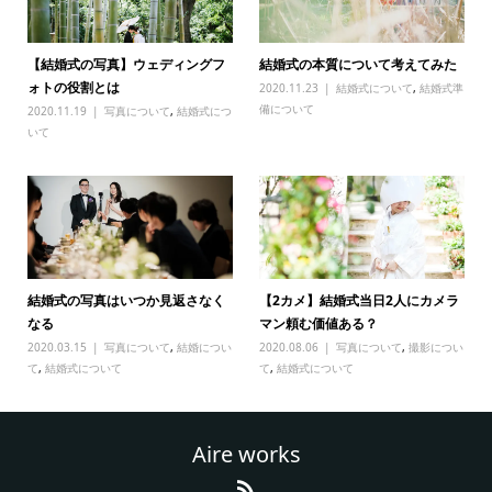
【結婚式の写真】ウェディングフ
結婚式の本質について考えてみた
ォトの役割とは
2020.11.23
結婚式について
,
結婚式準
備について
2020.11.19
写真について
,
結婚式につ
いて
結婚式の写真はいつか見返さなく
【2カメ】結婚式当日2人にカメラ
なる
マン頼む価値ある？
2020.03.15
写真について
,
結婚につい
2020.08.06
写真について
,
撮影につい
て
,
結婚式について
て
,
結婚式について
Aire works