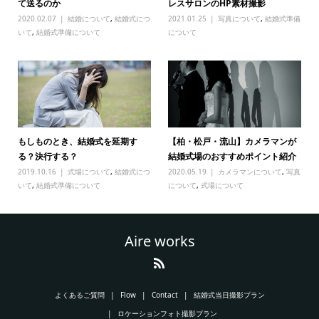
て送るのか
レスサロンのHP素材撮影
2020.02.07
結婚について
,
結婚式につ
2021.01.25
写真について
,
結婚式準備
いて
,
結婚式準備について
について
もしものとき、結婚式を延期す
【柏・松戸・流山】カメラマンが
る？決行する？
結婚式場のおすすめポイント紹介
2019.10.16
式場について
,
結婚式につ
2020.05.19
カメラマンについて
,
写真
いて
,
結婚式準備について
について
,
式場について
Aire works
よくあるご質問
Flow
Contact
結婚式当日撮影プラン
ロケーションフォト撮影プラン