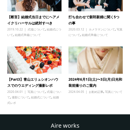
【断言】結婚式当日までにヘアメ
打ち合わせで新郎新婦に聞く5つ
イクリハーサルは絶対すべき
の事
2019.10.22
式場について
,
結婚式につ
2020.03.12
カメラマンについて
,
写真
いて
,
結婚式準備について
について
,
結婚式準備について
【Part3】青山エリュシオンハウ
2024年6月1日(土)〜3日(月)日光和
スでのウエディング撮影レポ
装前撮りのご案内
2020.04.01
写真について
,
式場につい
2024.04.05
お勧め記事
,
写真について
て
,
撮影について
,
結婚式について
,
結婚
式レポ
Aire works