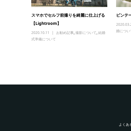
スマホでセルフ前撮りを綺麗に仕上げる
ビンテ
【Lightroom】
2020.03.
婚につい
2020.10.11
お勧め記事
,
撮影について
,
結婚
式準備について
よくあ