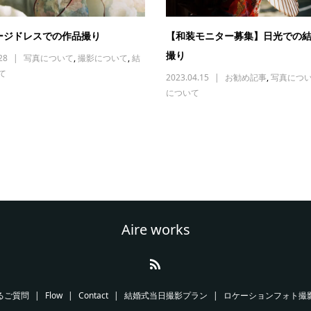
ージドレスでの作品撮り
【和装モニター募集】日光での
撮り
28
写真について
,
撮影について
,
結
て
2023.04.15
お勧め記事
,
写真につ
について
Aire works
るご質問
Flow
Contact
結婚式当日撮影プラン
ロケーションフォト撮