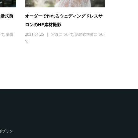
結婚式前
オーダーで作れるウェディングドレスサ
ロンのHP素材撮影
いて
,
撮影
2021.01.25
写真について
,
結婚式準備につい
て
影プラン