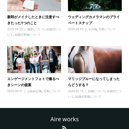
新郎がメイクしたときに注意すべ
ウェディングカメラマンのプライ
きたった1つのこと
ベートスナップ
2020.04.25
撮影について
,
結婚式につ
2020.08.03
その他
,
写真について
いて
,
結婚式準備について
エンゲージメントフォトで撮るべ
マリッジブルーになってしまった
きシーンの提案
らどうする？
2020.08.01
お勧め記事
,
写真について
2020.01.15
結婚について
,
結婚式につ
いて
,
結婚式準備について
Aire works