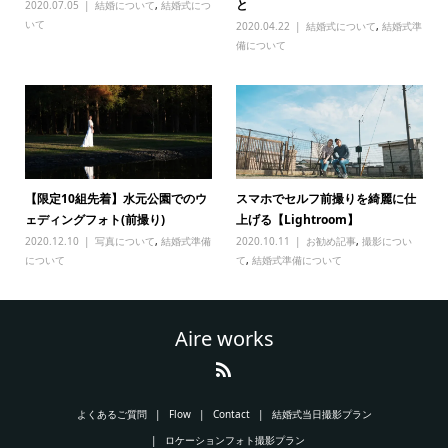
と
2020.07.05
結婚について
,
結婚式につ
いて
2020.04.22
結婚式について
,
結婚式準
備について
【限定10組先着】水元公園でのウ
スマホでセルフ前撮りを綺麗に仕
ェディングフォト(前撮り)
上げる【Lightroom】
2020.12.10
写真について
,
結婚式準備
2020.10.11
お勧め記事
,
撮影につい
について
て
,
結婚式準備について
Aire works
よくあるご質問
Flow
Contact
結婚式当日撮影プラン
ロケーションフォト撮影プラン