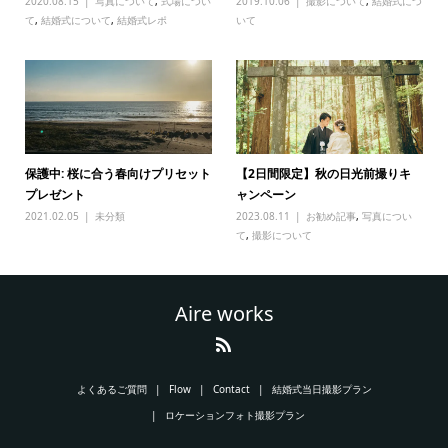
2020.08.15
写真について
,
式場につい
2019.10.06
撮影について
,
結婚式につ
て
,
結婚式について
,
結婚式レポ
いて
保護中: 桜に合う春向けプリセット
【2日間限定】秋の日光前撮りキ
プレゼント
ャンペーン
2021.02.05
未分類
2023.08.11
お勧め記事
,
写真につい
て
,
撮影について
Aire works
よくあるご質問
Flow
Contact
結婚式当日撮影プラン
ロケーションフォト撮影プラン