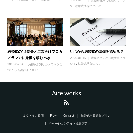
2021.01.07
お勧め記事
,
結婚式につい
て
,
結婚式準備について
結婚式の1.5次会と二次会はプロカ
いつから結婚式の準備を始める？
メラマンに撮影を頼むべき
2020.01.16
式場について
,
結婚式につ
いて
,
結婚式準備について
2020.06.04
お勧め記事
,
カメラマンに
ついて
,
結婚式について
Aire works
よくあるご質問
Flow
Contact
結婚式当日撮影プラン
ロケーションフォト撮影プラン