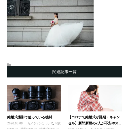
関連記事一覧
結婚式撮影で使っている機材
【コロナで結婚式が延期・キャン
セル】新郎新婦の2人が不安やス...
2020.03.09
カメラマンについて
,
写真
について
,
撮影について
,
結婚式について