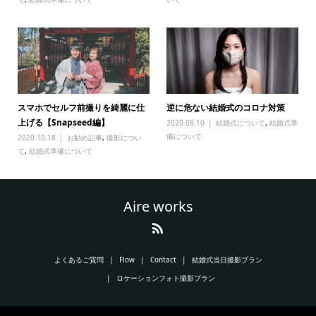
スマホでセルフ前撮りを綺麗に仕
逆に危ない結婚式のコロナ対策
上げる【Snapseed編】
2020.08.10
結婚式について
,
結婚式準
備について
2020.10.18
お勧め記事
,
撮影につい
て
,
結婚式準備について
Aire works
よくあるご質問
Flow
Contact
結婚式当日撮影プラン
ロケーションフォト撮影プラン