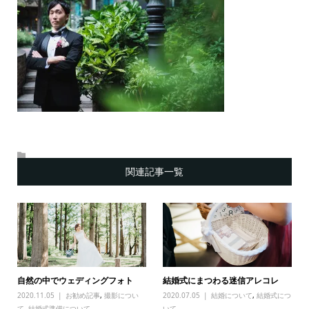
関連記事一覧
自然の中でウェディングフォト
結婚式にまつわる迷信アレコレ
2020.11.05
お勧め記事
,
撮影につい
2020.07.05
結婚について
,
結婚式につ
て
,
結婚式準備について
いて