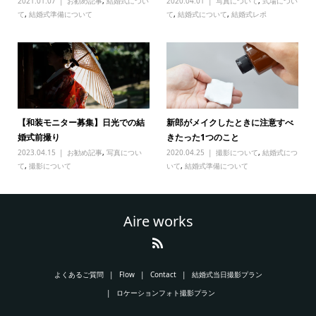
2021.01.07
お勧め記事
,
結婚式につい
2020.04.01
写真について
,
式場につい
て
,
結婚式準備について
て
,
結婚式について
,
結婚式レポ
【和装モニター募集】日光での結
新郎がメイクしたときに注意すべ
婚式前撮り
きたった1つのこと
2023.04.15
お勧め記事
,
写真につい
2020.04.25
撮影について
,
結婚式につ
て
,
撮影について
いて
,
結婚式準備について
Aire works
よくあるご質問
Flow
Contact
結婚式当日撮影プラン
ロケーションフォト撮影プラン