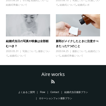
2020.06.28
その他
,
結婚式について
,
2020.08.10
写真について
,
式場につい
結婚式準備について
て
,
結婚式について
,
結婚式レポ
結婚式当日の写真や映像は全部頼
新郎がメイクしたときに注意すべ
むべき？
きたった1つのこと
2020.05.31
写真について
,
撮影につい
2020.04.25
撮影について
,
結婚式につ
て
,
結婚式について
いて
,
結婚式準備について
Aire works
よくあるご質問
Flow
Contact
結婚式当日撮影プラン
ロケーションフォト撮影プラン