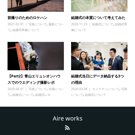
前撮りのためのロケハン
結婚式の本質について考えてみた
2021.02.01
写真について
,
撮影につい
2020.11.23
結婚式について
,
結婚式準
て
,
結婚式準備について
備について
【Part2】青山エリュシオンハウ
結婚式当日にデータ納品する3つ
スでのウエディング撮影レポ
の理由
2020.04.01
写真について
,
式場につい
2020.03.08
カメラマンについて
,
写真
て
,
結婚式について
,
結婚式レポ
について
,
結婚式について
Aire works